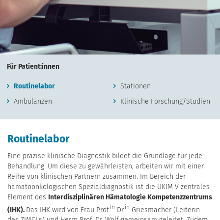
Für Patient:innen
Routinelabor
Stationen
Ambulanzen
Klinische Forschung/Studien
Routinelabor
Eine präzise klinische Diagnostik bildet die Grundlage für jede
Behandlung. Um diese zu gewährleisten, arbeiten wir mit einer
Reihe von klinischen Partnern zusammen. Im Bereich der
hämatoonkologischen Spezialdiagnostik ist die UKIM V zentrales
Element des
Interdisziplinären Hämatologie Kompetenzzentrums
in
in
(IHK).
Das IHK wird von Frau Prof.
Dr.
Griesmacher (Leiterin
des ZIMCLs) und Herrn Prof. Dr. Wolf gemeinsam geleitet. Zudem